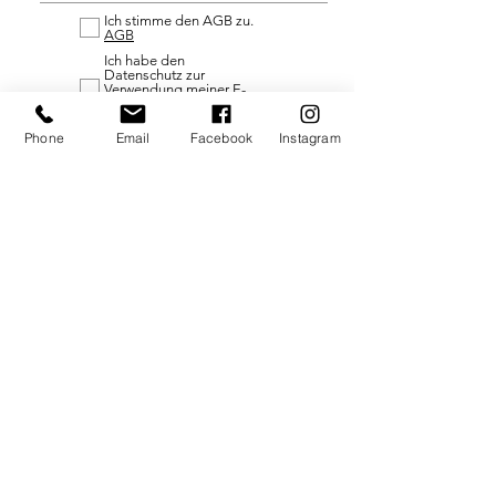
Ich stimme den AGB zu.
AGB
Ich habe den
Datenschutz zur
Verwendung meiner E-
Mail-Adresse gelesen.
Datenschutz
Phone
Email
Facebook
Instagram
Absenden
@2021 by
SCHOENHEITSRAEUME
Dorfstraße 12
85737 Ismaning
089/969323
info@schoenheitsraeume.de