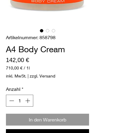
Artikelnummer: 858798
A4 Body Cream
Preis
142,00 €
710,00 €
/
1l
710,00 €
inkl. MwSt.
|
zzgl. Versand
pro
1
Anzahl
*
Liter
In den Warenkorb