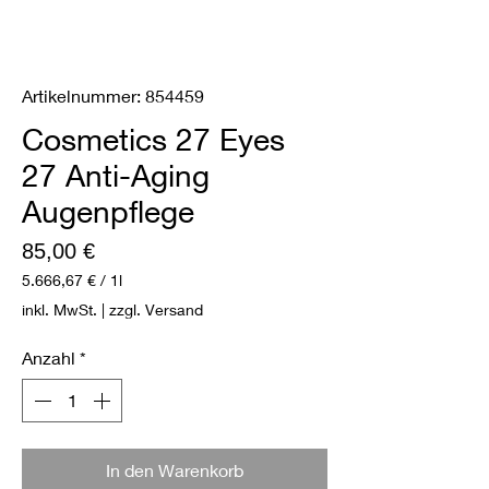
Artikelnummer: 854459
Cosmetics 27 Eyes
27 Anti-Aging
Augenpflege
Preis
85,00 €
5.666,67 €
/
1l
5.666,67 €
inkl. MwSt.
|
zzgl. Versand
pro
1
Anzahl
*
Liter
In den Warenkorb