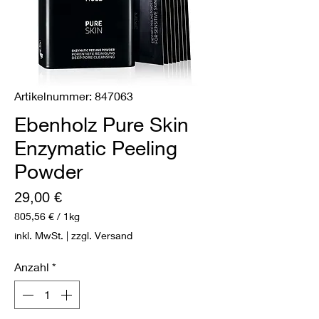
Artikelnummer: 847063
Ebenholz Pure Skin
Enzymatic Peeling
Powder
Preis
29,00 €
805,56 €
/
1kg
805,56 €
inkl. MwSt.
|
zzgl. Versand
pro
1
Anzahl
*
Kilogramm