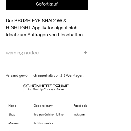
Sofortkauf
Der BRUSH EYE SHADOW &
HIGHLIGHT-Applikator eignet sich
ideal zum Auftragen von Lidschatten
und Highlighter. Es empfiehlt sich, mit
einer Seite den dunkleren Ton zuerst
warning notice
aufzutragen und danach mit der
zweiten Seite das Highlight zu
Hersteller:
platzieren. Somit werden sanfte und
Kirchberger Kosmetik GmbH, 80333
Versand gewöhnlich innerhalb von 2-3 Werktagen.
München, Deutschland
weiche Übergänge geschaffen.
www.horstkirchberger.com
Home
Good to know
Facebook
Shop
Ihre persönliche Hotline
Instagram
Marken
Ihr Shopservice