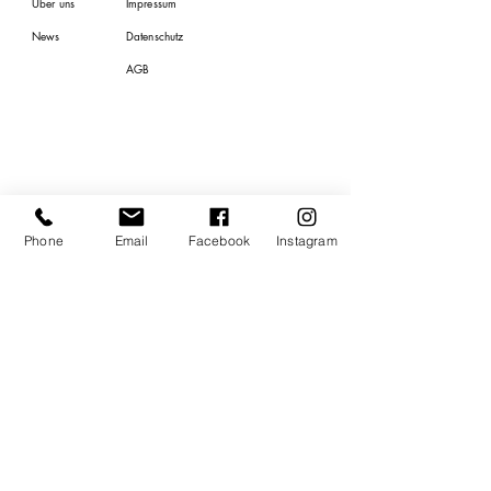
Über uns
Impressum
News
Datenschutz
AGB
Newsletter
Anmeldung
Phone
Email
Facebook
Instagram
E-Mail
Ich stimme den AGB zu.
AGB
Ich habe den
Datenschutz zur
Verwendung meiner E-
Mail-Adresse gelesen.
Datenschutz