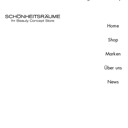
erfrischt blonde, braune aber
Colour: Tinted Brown
9ml
Home
Shop
Marken
Über uns
News