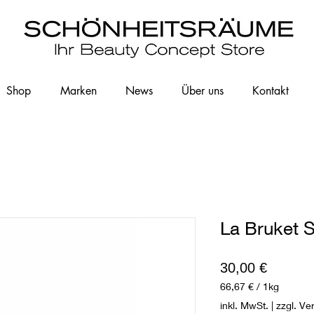
Shop
Marken
News
Über uns
Kontakt
La Bruket S
Preis
30,00 €
66,67 €
/
1kg
66,67 €
inkl. MwSt.
|
zzgl. Ve
pro