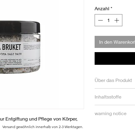
1
Anzahl
*
Kilogramm
In den Warenkor
Über das Produkt
Ein Pfefferminz-Meer
Inhaltsstoffe
von Körper, Geist und
löst im Körper ent
Sodium Chloride, Ment
und wirkt lindernd b
warning notice
Mentha piperita (Pfef
Moment der Ruhe, d
r Entgiftung und Pflege von Körper,
allgemeinen Gesundh
Versand gewöhnlich innerhalb von 2-3 Werktagen.
Leistungsfähigkeit po
L:A Bruket France S