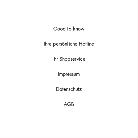
und frischen kampfer
29 rue Marbeuf
75008 Paris
Contact: Thomas Gö
Email: germany@lab
Good to know
Ihre persönliche Hotline
Ihr Shopservice
Impressum
Datenschutz
AGB