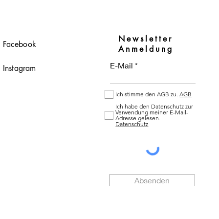
artigen Duft.
rres (Country Manager DACH)
Newsletter
Facebook
ruket.com
Anmeldung
E-Mail
Instagram
Ich stimme den AGB zu.
AGB
Ich habe den Datenschutz zur
Verwendung meiner E-Mail-
Adresse gelesen.
Datenschutz
Absenden