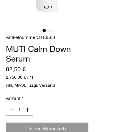
Artikelnummer: 846563
MUTI Calm Down
Serum
Preis
82,50 €
2.750,00 €
/
1l
2.750,00 €
inkl. MwSt.
|
zzgl. Versand
pro
1
Anzahl
*
Liter
In den Warenkorb