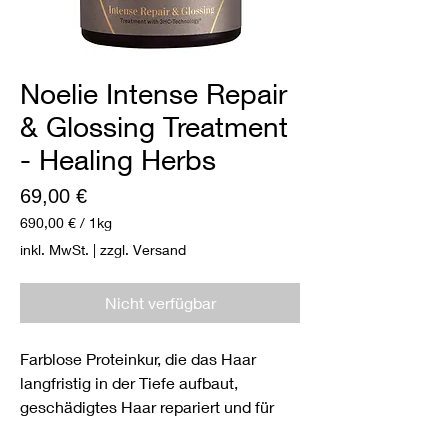
Noelie Intense Repair
& Glossing Treatment
- Healing Herbs
Preis
69,00 €
690,00 €
/
1kg
690,00 €
inkl. MwSt.
|
zzgl. Versand
pro
1
Kilogramm
Nicht verfügbar
Farblose Proteinkur, die das Haar
langfristig in der Tiefe aufbaut,
geschädigtes Haar repariert und für
mehr Volumen, Glanz und Fülle sorgt.