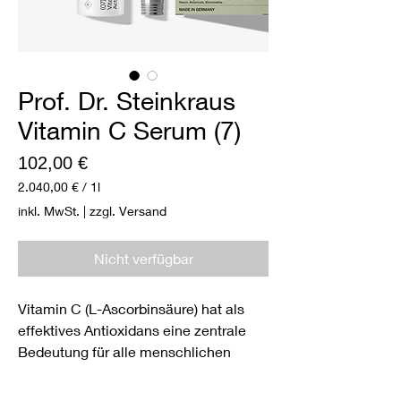
Prof. Dr. Steinkraus
Vitamin C Serum (7)
Preis
102,00 €
2.040,00 €
/
1l
2.040,00 €
inkl. MwSt.
|
zzgl. Versand
pro
1
Liter
Nicht verfügbar
Vitamin C (L-Ascorbinsäure) hat als
effektives Antioxidans eine zentrale
Bedeutung für alle menschlichen
Organe. Auch für die gesunde Struktur
der Haut ist es besonders wichtig. Es