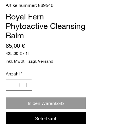
Artikelnummer: 869540
Royal Fern
Phytoactive Cleansing
Balm
Preis
85,00 €
425,00 €
/
1l
425,00 €
inkl. MwSt.
|
zzgl. Versand
pro
1
Anzahl
*
Liter
In den Warenkorb
Sofortkauf