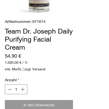
Artikelnummer: 871614
Team Dr. Joseph Daily
Purifying Facial
Cream
Preis
54,90 €
1.098,00 €
/
1l
1.098,00 €
inkl. MwSt.
|
zzgl. Versand
pro
1
Anzahl
*
Liter
In den Warenkorb