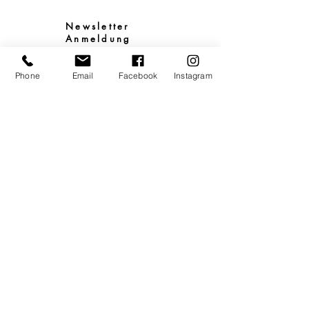
Newsletter
Anmeldung
Phone
Email
Facebook
Instagram
E-Mail
Ich stimme den AGB zu.
AGB
Ich habe den
Datenschutz zur
Verwendung meiner E-
Mail-Adresse gelesen.
Datenschutz
Absenden