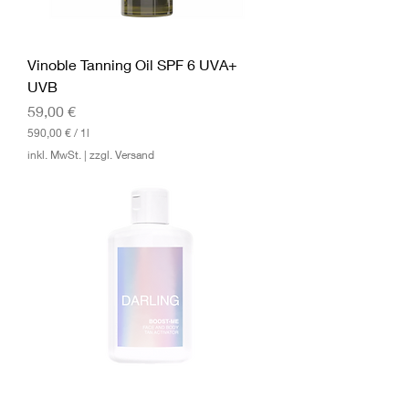
Vinoble Tanning Oil SPF 6 UVA+
UVB
Preis
59,00 €
590,00 €
/
1l
5
inkl. MwSt.
|
zzgl. Versand
9
0
,
0
0
€
p
r
o
1
L
i
t
e
r