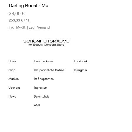
Darling Boost - Me
Preis
38,00 €
253,33 €
/
1l
2
inkl. MwSt.
|
zzgl. Versand
5
3
,
3
3
€
Home
Good to know
Facebook
p
r
Shop
Ihre persönliche Hotline
Instagram
o
1
Marken
Ihr Shopservice
L
i
Über uns
Impressum
t
e
News
Datenschutz
r
AGB