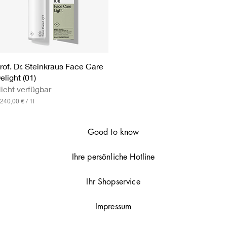
r
o
1
L
i
t
e
r
Schnellansicht
rof. Dr. Steinkraus Face Care
elight (01)
icht verfügbar
.240,00 €
/
1l
Good to know
Ihre persönliche Hotline
Ihr Shopservice
Impressum