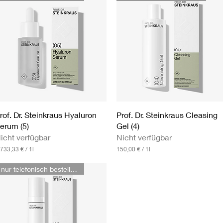
6
6
,
6
7
€
p
r
o
1
L
i
t
Schnellansicht
Schnellansicht
rof. Dr. Steinkraus Hyaluron
Prof. Dr. Steinkraus Cleasing
e
erum (5)
Gel (4)
r
icht verfügbar
Nicht verfügbar
.733,33 €
/
1l
150,00 €
/
1l
1
5
nur telefonisch bestellbar
0
,
0
0
€
p