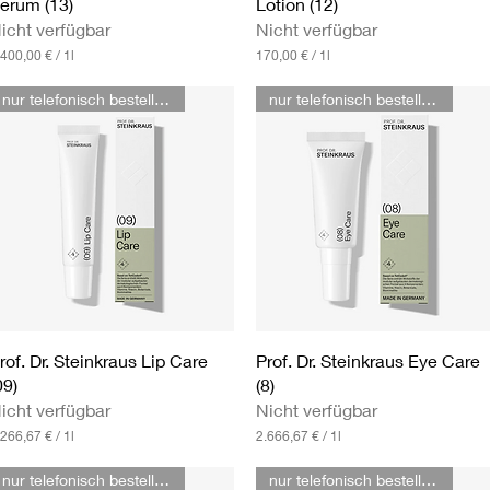
erum (13)
Lotion (12)
icht verfügbar
Nicht verfügbar
.400,00 €
/
1l
170,00 €
/
1l
1
7
nur telefonisch bestellbar
nur telefonisch bestellbar
0
,
0
0
€
p
r
o
1
L
i
t
e
r
Schnellansicht
Schnellansicht
rof. Dr. Steinkraus Lip Care
Prof. Dr. Steinkraus Eye Care
09)
(8)
icht verfügbar
Nicht verfügbar
.266,67 €
/
1l
2.666,67 €
/
1l
2
.
nur telefonisch bestellbar
nur telefonisch bestellbar
6