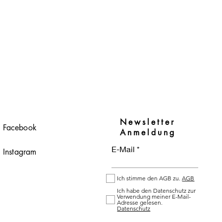
€
p
r
o
1
L
i
t
e
r
Newsletter
Facebook
Anmeldung
E-Mail
Instagram
Ich stimme den AGB zu.
AGB
Ich habe den Datenschutz zur
Verwendung meiner E-Mail-
Adresse gelesen.
Datenschutz