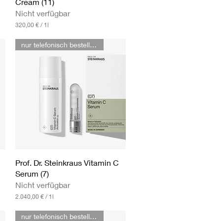
Cream (11)
Nicht verfügbar
320,00 €
/
1l
3
2
nur telefonisch bestellbar
0
,
0
0
€
p
r
o
1
L
i
t
e
r
Schnellansicht
Prof. Dr. Steinkraus Vitamin C
Serum (7)
Nicht verfügbar
2.040,00 €
/
1l
2
.
nur telefonisch bestellbar
0