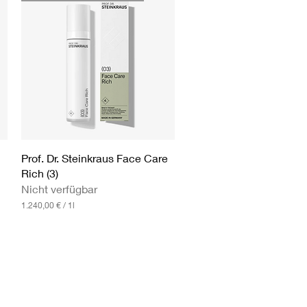
4
0
,
0
0
€
p
r
o
1
L
i
t
Schnellansicht
Prof. Dr. Steinkraus Face Care
e
Rich (3)
r
Nicht verfügbar
1.240,00 €
/
1l
1
.
2
4
0
,
0
0